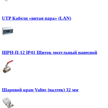
UTP Кабели «витая пара» (LAN)
ЩРН-П-12 IP41 Щиток модульный навесной
Шаровой кран Valtec (валтек) 32 мм